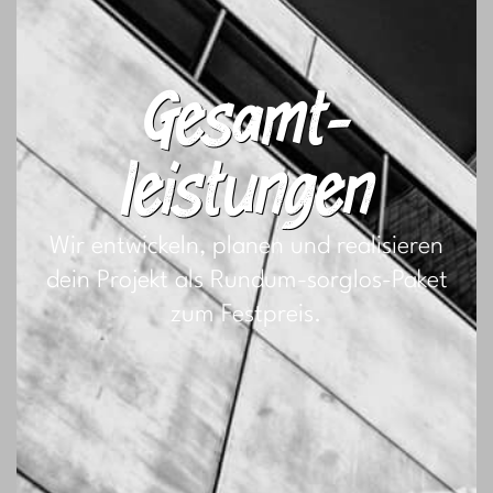
Gesamt­
leistungen
Wir entwickeln, planen und realisieren
dein Projekt als Rundum-sorglos-Paket
zum Festpreis.